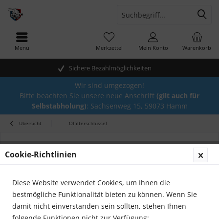
Menü
Merkzettel
Mein Konto
Warenkorb
Sichere Bezahlmöglichkeiten
Wir sind umgezogen!
Bitte beachten Sie unsere neue Anschrift
(gilt auch für
Selbstabholung)
: Sachsenweg 15, 59073 Hamm
Übersicht
Ölfilterschlüssel
Cookie-Richtlinien
Diese Website verwendet Cookies, um Ihnen die
bestmögliche Funktionalität bieten zu können. Wenn Sie
damit nicht einverstanden sein sollten, stehen Ihnen
folgende Funktionen nicht zur Verfügung: