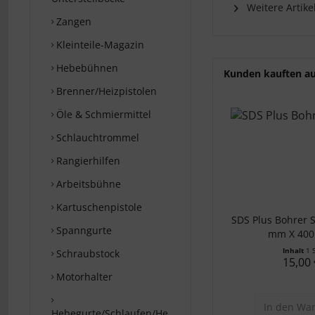
Weitere Artike
Zangen
Kleinteile-Magazin
Hebebühnen
Kunden kauften a
Brenner/Heizpistolen
Öle & Schmiermittel
Schlauchtrommel
Rangierhilfen
Arbeitsbühne
Kartuschenpistole
SDS Plus Bohrer 
Spanngurte
mm X 400
Inhalt
1 
Schraubstock
15,00 
Motorhalter
In den
War
Hebegurte/Schlaufen/Hebebänder