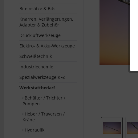
Biteinsätze & Bits
Knarren, Verlängerungen,
Adapter & Zubehör
Druckluftwerkzeuge
Elektro- & Akku-Werkzeuge
Schweißtechnik
Industriechemie
Spezialwerkzeuge KFZ
Werkstattbedarf
Behälter / Trichter /
Pumpen
Heber / Traversen /
Kräne
Hydraulik