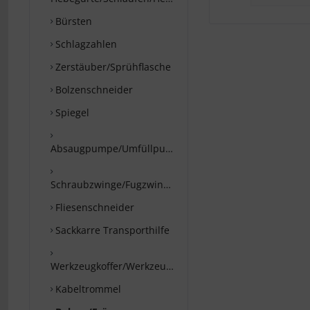
Bürsten
Schlagzahlen
Zerstäuber/Sprühflasche
Bolzenschneider
Spiegel
Absaugpumpe/Umfüllpumpe
Schraubzwinge/Fugzwinge
Fliesenschneider
Sackkarre Transporthilfe
Werkzeugkoffer/Werkzeugtaschen
Kabeltrommel