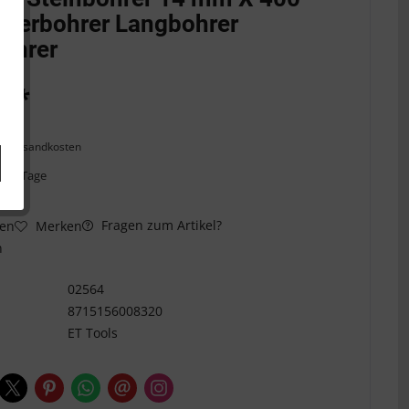
erbohrer Langbohrer
ohrer
€ *
l. Versandkosten
ca. 5 Tage
Fragen zum Artikel?
hen
Merken
n
02564
8715156008320
ET Tools