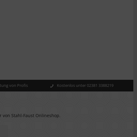
ung von Profis
Kostenlos unter 02381 3388219
r von Stahl-Faust Onlineshop.