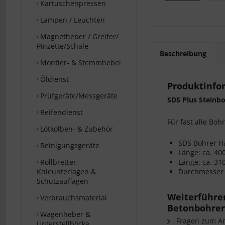
Kartuschenpressen
Lampen / Leuchten
Magnetheber / Greifer/
Pinzette/Schale
Beschreibung
Montier- & Stemmhebel
Öldienst
Produktinfo
Prüfgeräte/Messgeräte
SDS Plus Stein
Reifendienst
Für fast alle Bo
Lötkolben- & Zubehör
SDS Bohrer H
Reinigungsgeräte
Länge: ca. 4
Rollbretter,
Länge: ca. 3
Knieunterlagen &
Durchmesser 
Schutzauflagen
Weiterführe
Verbrauchsmaterial
Betonbohrer
Wagenheber &
Fragen zum Art
Unterstellböcke