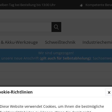
lben Tag bei Bestellung bis 13:00 Uhr
Kompetente Berat
- & Akku-Werkzeuge
Schweißtechnik
Industriechem
Wir sind umgezogen!
e unsere neue Anschrift
(gilt auch für Selbstabholung)
: Sachsenwe
ookie-Richtlinien
Diese
Diese Website verwendet Cookies, um Ihnen die bestmögliche
SDS Pl