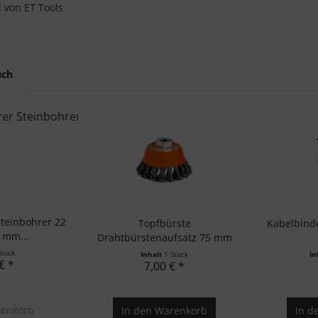
l von ET Tools
uch
Steinbohrer 22
Topfbürste
Kabelbind
 mm...
Drahtbürstenaufsatz 75 mm
Stück
Inhalt
1 Stück
In
€ *
7,00 € *
enkorb
In den
Warenkorb
In d