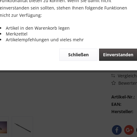
Funktionalität bieten zu können. Wenn Sie damit nicht
mm Mau
einverstanden sein sollten, stehen Ihnen folgende Funktionen
Betonb
nicht zur Verfügung:
Artikel in den Warenkorb legen
12,00 
Merkzettel
Artikelempfehlungen und vieles mehr
Inhalt:
1 Stück
inkl. MwSt.
zzg
Schließen
Einverstanden
Lieferzeit 
Vergleic
Bewerte
Artikel-Nr.:
EAN:
Hersteller: