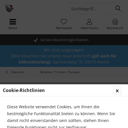
Menü
Merkzettel
Mein Konto
Warenkorb
Sichere Bezahlmöglichkeiten
Wir sind umgezogen!
Bitte beachten Sie unsere neue Anschrift
(gilt auch für
Selbstabholung)
: Sachsenweg 15, 59073 Hamm
Übersicht
Behälter / Trichter / Pumpen
Cookie-Richtlinien
Diese Website verwendet Cookies, um Ihnen die
bestmögliche Funktionalität bieten zu können. Wenn Sie
damit nicht einverstanden sein sollten, stehen Ihnen
folgende Funktionen nicht zur Verfügung: