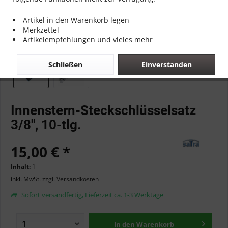
Artikel in den Warenkorb legen
Merkzettel
Artikelempfehlungen und vieles mehr
Schließen
Einverstanden
Innenstern-Steckschlüsselsatz
3/8", 10-tlg.
15,00 € *
Inhalt:
1
inkl. MwSt.
zzgl. Versandkosten
Sofort versandfertig, Lieferzeit ca. 1-3 Werktage
In den
Warenkorb