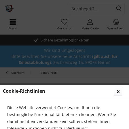
Menü
Merkzettel
Mein Konto
Warenkorb
Sichere Bezahlmöglichkeiten
Wir sind umgezogen!
Bitte beachten Sie unsere neue Anschrift
(gilt auch für
Selbstabholung)
: Sachsenweg 15, 59073 Hamm
Übersicht
Torx/E-Profil
Cookie-Richtlinien
Diese Website verwendet Cookies, um Ihnen die
bestmögliche Funktionalität bieten zu können. Wenn Sie
damit nicht einverstanden sein sollten, stehen Ihnen
folgende Funktionen nicht zur Verfügung: