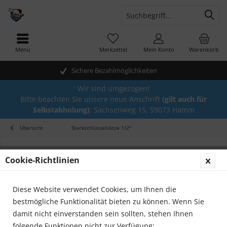
Menü
Merkzettel
Mein Konto
Warenkorb
Sichere Bezahlmöglichkeiten
Wir sind umgezogen!
Bitte beachten Sie unsere neue Anschrift
(gilt auch für
Selbstabholung)
: Sachsenweg 15, 59073 Hamm
Übersicht
Steckschlüsselsätze 1/2"
Cookie-Richtlinien
Diese Website verwendet Cookies, um Ihnen die
bestmögliche Funktionalität bieten zu können. Wenn Sie
damit nicht einverstanden sein sollten, stehen Ihnen
folgende Funktionen nicht zur Verfügung: