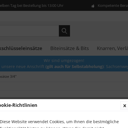
lben Tag bei Bestellung bis 13:00 Uhr
Kompetente Berat
kschlüsseleinsätze
Biteinsätze & Bits
Knarren, Ver
Wir sind umgezogen!
e unsere neue Anschrift
(gilt auch für Selbstabholung)
: Sachsenwe
nsätze 3/4"
ookie-Richtlinien
Stecks
Kant
Diese Website verwendet Cookies, um Ihnen die bestmögliche