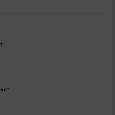
t"
ant"