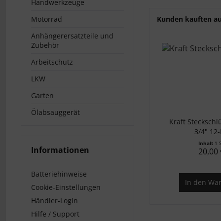
Handwerkzeuge
Motorrad
Kunden kauften a
Anhängerersatzteile und
Zubehör
Arbeitschutz
LKW
Garten
Ölabsauggerät
Kraft Stecksch
3/4" 12
Inhalt
1 
Informationen
20,00 
Batteriehinweise
In den
War
Cookie-Einstellungen
Händler-Login
Hilfe / Support