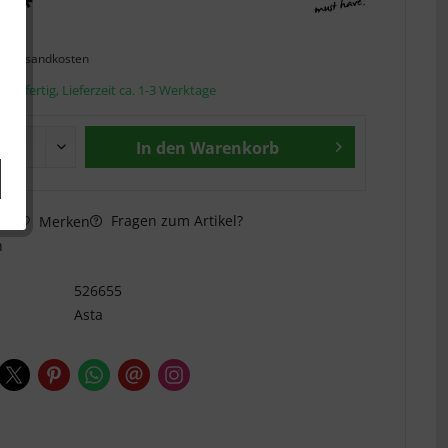
€ *
l. Versandkosten
andfertig, Lieferzeit ca. 1-3 Werktage
In den
Warenkorb
Fragen zum Artikel?
hen
Merken
n
526655
Asta