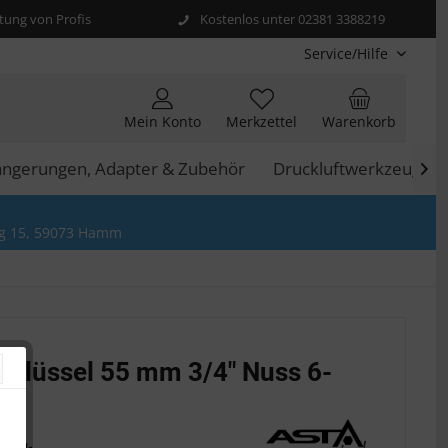
ung von Profis
Kostenlos unter 02381 3388219
Service/Hilfe
Mein Konto
Merkzettel
Warenkorb
längerungen, Adapter & Zubehör
Druckluftwerkzeuge

g 15, 59073 Hamm
chlüssel 55 mm 3/4" Nuss 6-