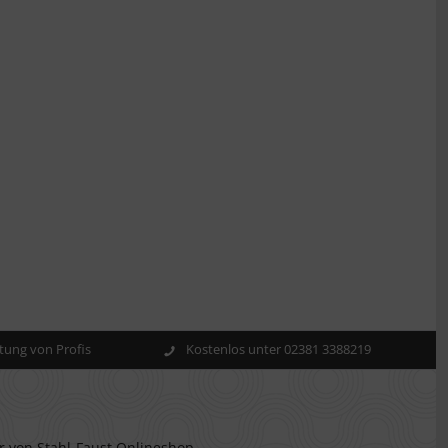
ung von Profis
Kostenlos unter 02381 3388219
r von Stahl-Faust Onlineshop.