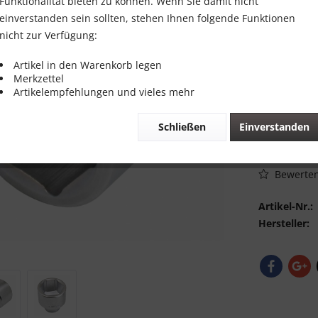
25,00 
Funktionalität bieten zu können. Wenn Sie damit nicht
einverstanden sein sollten, stehen Ihnen folgende Funktionen
Inhalt:
1 Stück
nicht zur Verfügung:
inkl. MwSt.
zzg
Sofort vers
Artikel in den Warenkorb legen
Merkzettel
Artikelempfehlungen und vieles mehr
Schließen
Einverstanden
Vergleic
Bewerte
Artikel-Nr.:
Hersteller: