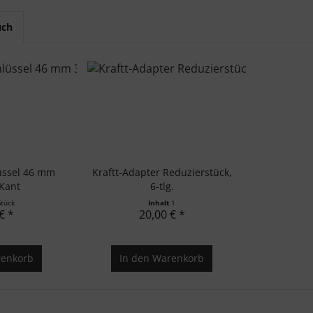
uch
lüssel 46 mm
Kraftt-Adapter Reduzierstück,
-Kant
6-tlg.
Stück
Inhalt
1
€ *
20,00 € *
enkorb
In den
Warenkorb