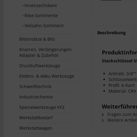
Innensechskant
Ribe-Sortimente
Vielzahn-Sortiment
Beschreibung
Biteinsätze & Bits
Knarren, Verlängerungen,
Produktinfo
Adapter & Zubehör
Steckschlüssel 
Druckluftwerkzeuge
Antrieb: 3/4""
Elektro- & Akku-Werkzeuge
Schlüsselwei
Profil: 6-Kant
Schweißtechnik
Material: CRV
Industriechemie
Weiterführen
Spezialwerkzeuge KFZ
Fragen zum Art
Werkstattbedarf
Weitere Artike
Werkstattwagen