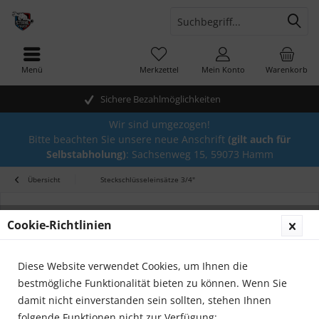
Menü
Merkzettel
Mein Konto
Warenkorb
Sichere Bezahlmöglichkeiten
Wir sind umgezogen!
Bitte beachten Sie unsere neue Anschrift
(gilt auch für
Selbstabholung)
: Sachsenweg 15, 59073 Hamm
Übersicht
Steckschlüsseleinsätze 3/4"
Cookie-Richtlinien
Diese Website verwendet Cookies, um Ihnen die
bestmögliche Funktionalität bieten zu können. Wenn Sie
damit nicht einverstanden sein sollten, stehen Ihnen
folgende Funktionen nicht zur Verfügung: