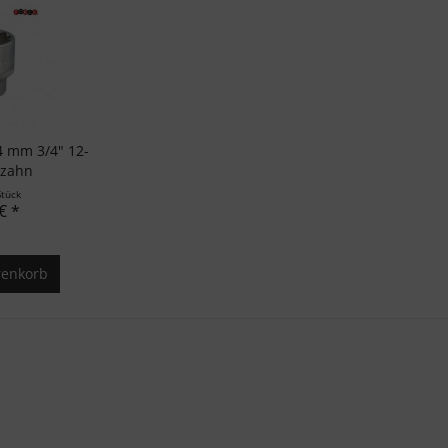
4 mm 3/4" 12-
lzahn
Stück
€ *
enkorb