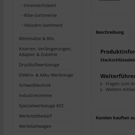
Innensechskant
Ribe-Sortimente
Vielzahn-Sortiment
Beschreibung
Biteinsätze & Bits
Knarren, Verlängerungen,
Produktinfo
Adapter & Zubehör
Steckschlüssele
Druckluftwerkzeuge
Elektro- & Akku-Werkzeuge
Weiterführen
Fragen zum Art
Schweißtechnik
Weitere Artike
Industriechemie
Spezialwerkzeuge KFZ
Werkstattbedarf
Kunden kauften a
Werkstattwagen