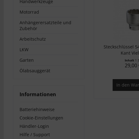
Handwerkzeuge
Motorrad
Anhängerersatzteile und
Zubehör
Arbeitschutz
Steckschlüssel 5
LKW
Kant Vie
Garten
Inhalt
1 
29,00 
Ölabsauggerät
In den
War
Informationen
Batteriehinweise
Cookie-Einstellungen
Händler-Login
Hilfe / Support