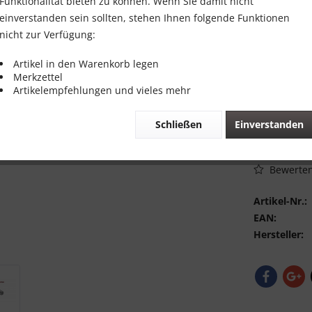
Funktionalität bieten zu können. Wenn Sie damit nicht
mm 3/
einverstanden sein sollten, stehen Ihnen folgende Funktionen
nicht zur Verfügung:
29,00 
Artikel in den Warenkorb legen
Inhalt:
1 Stück
Merkzettel
Artikelempfehlungen und vieles mehr
inkl. MwSt.
zzg
Lieferzeit 
Schließen
Einverstanden
Vergleic
Bewerte
Artikel-Nr.:
EAN:
Hersteller: