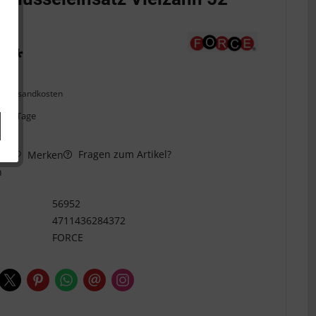
4"
€ *
l. Versandkosten
ca. 5 Tage
Fragen zum Artikel?
hen
Merken
n
56952
4711436284372
FORCE