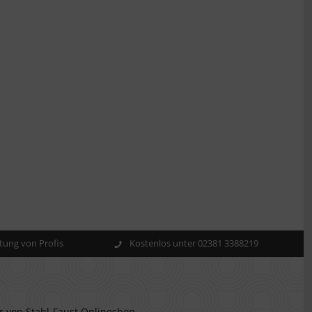
ung von Profis
Kostenlos unter 02381 3388219
r von Stahl-Faust Onlineshop.