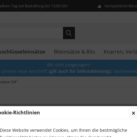
lben Tag bei Bestellung bis 13:00 Uhr
Kompetente Berat
kschlüsseleinsätze
Biteinsätze & Bits
Knarren, Ver
Wir sind umgezogen!
e unsere neue Anschrift
(gilt auch für Selbstabholung)
: Sachsenwe
nsätze 3/4"
ookie-Richtlinien
Diese
Diese Website verwendet Cookies, um Ihnen die bestmögliche
Stecks