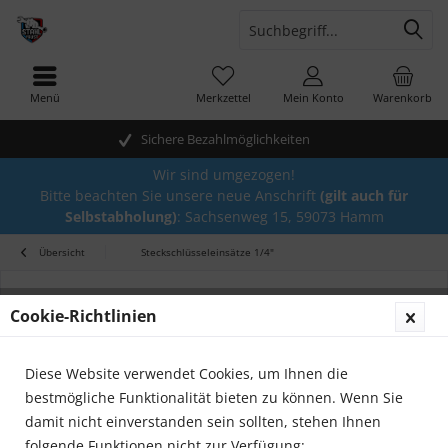
Menü
Merkzettel
Mein Konto
Warenkorb
Sichere Bezahlmöglichkeiten
Wir sind umgezogen!
Bitte beachten Sie unsere neue Anschrift
(gilt auch für
Selbstabholung)
: Sachsenweg 15, 59073 Hamm
Übersicht
Steckschlüsseleinsätze 1/4"
Cookie-Richtlinien
Diese Website verwendet Cookies, um Ihnen die
bestmögliche Funktionalität bieten zu können. Wenn Sie
damit nicht einverstanden sein sollten, stehen Ihnen
folgende Funktionen nicht zur Verfügung: