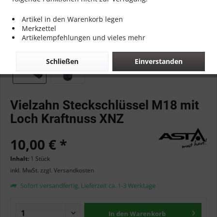
Artikel in den Warenkorb legen
Merkzettel
Artikelempfehlungen und vieles mehr
Schließen
Einverstanden
Vielzahn Steckschlüssel M18 mit
Loch Kraftnuss XNZ
10,00 € *
Inhalt:
1 Stück
inkl. MwSt.
zzgl. Versandkosten
Sofort versandfertig, Lieferzeit ca. 1-3 Werktage
In den
Warenkorb