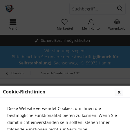
Menü
Merkzettel
Mein Konto
Warenkorb
Sichere Bezahlmöglichkeiten
Wir sind umgezogen!
Bitte beachten Sie unsere neue Anschrift
(gilt auch für
Selbstabholung)
: Sachsenweg 15, 59073 Hamm
Übersicht
Steckschlüsseleinsätze 1/2"
Cookie-Richtlinien
Diese Website verwendet Cookies, um Ihnen die
bestmögliche Funktionalität bieten zu können. Wenn Sie
damit nicht einverstanden sein sollten, stehen Ihnen
folgende Funktionen nicht zur Verfügung: