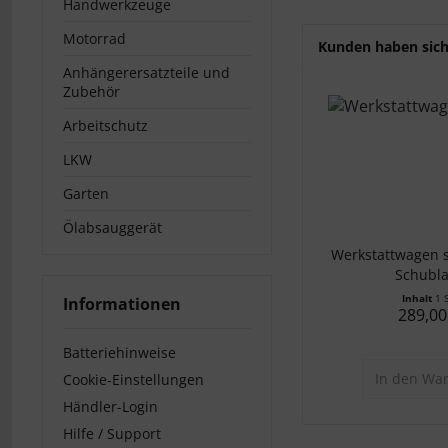
Handwerkzeuge
Motorrad
Kunden haben sich
Anhängerersatzteile und
Zubehör
Arbeitschutz
LKW
Garten
Ölabsauggerät
Werkstattwagen s
Schubl
Inhalt
1 
Informationen
289,00
Batteriehinweise
In den
War
Cookie-Einstellungen
Händler-Login
Hilfe / Support