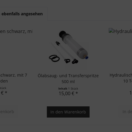
 ebenfalls angesehen
chwarz, mit 7
Hydraulisc
Ölabsaug- und Transferspritze
aden
10 T
500 ml
Stück
Inhalt
1 Stück
 € *
1
15,00 € *
enkorb
In d
In den
Warenkorb