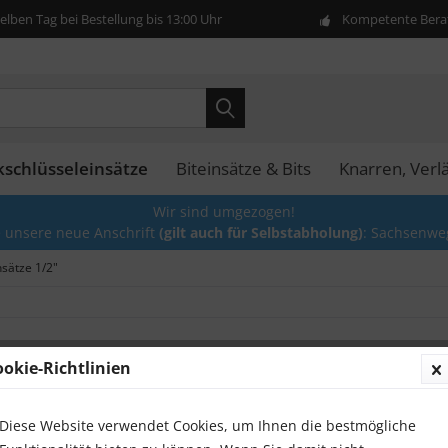
lben Tag bei Bestellung bis 13:00 Uhr
Kompetente Berat
kschlüsseleinsätze
Biteinsätze & Bits
Knarren, Ver
Wir sind umgezogen!
e unsere neue Anschrift
(gilt auch für Selbstabholung)
: Sachsenwe
nsätze 1/2"
ookie-Richtlinien
Stecksc
lang
Diese Website verwendet Cookies, um Ihnen die bestmögliche