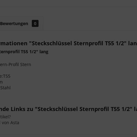
Bewertungen
0
mationen "Steckschlüssel Sternprofil T55 1/2" la
ternprofil T55 1/2" lang
tern-Profil Stern
e:T55
mm
 Stahl
de Links zu "Steckschlüssel Sternprofil T55 1/2" 
ikel?
l von Asta