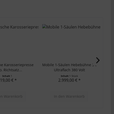
he Karosseriepresse
Mobile 1-Säulen Hebebühne 3 t
Öl
o. Richtsatz...
Ultraflach 380 Volt
Inhalt
1
Inhalt
1 Stück
19,00 € *
2.999,00 € *
en
Warenkorb
In den
Warenkorb