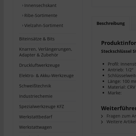
Innensechskant
Ribe-Sortimente
Beschreibung
Vielzahn-Sortiment
Biteinsätze & Bits
Produktinfor
Knarren, Verlängerungen,
Steckschlüssel S
Adapter & Zubehör
Profil: Innens
Druckluftwerkzeuge
Antrieb: 1/2"
Elektro- & Akku-Werkzeuge
Schlüsselweit
Länge: 100 
Schweißtechnik
Material: CRV
Marke:
Industriechemie
Spezialwerkzeuge KFZ
Weiterführen
Fragen zum Art
Werkstattbedarf
Weitere Artike
Werkstattwagen