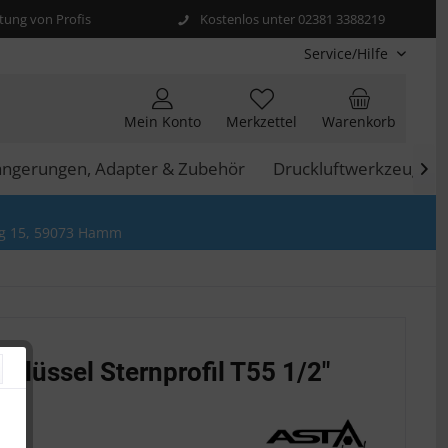
ung von Profis
Kostenlos unter 02381 3388219
Service/Hilfe
Mein Konto
Merkzettel
Warenkorb
längerungen, Adapter & Zubehör
Druckluftwerkzeuge

g 15, 59073 Hamm
hlüssel Sternprofil T55 1/2"