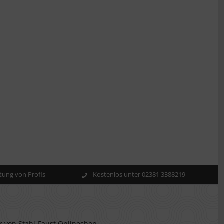
ung von Profis
Kostenlos unter 02381 3388219
r von Stahl-Faust Onlineshop.