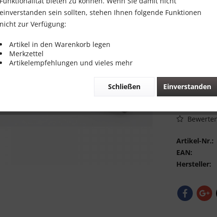
6,00 €
Funktionalität bieten zu können. Wenn Sie damit nicht
einverstanden sein sollten, stehen Ihnen folgende Funktionen
Inhalt:
1 Stück
nicht zur Verfügung:
inkl. MwSt.
zzg
Sofort vers
Artikel in den Warenkorb legen
Merkzettel
Artikelempfehlungen und vieles mehr
Schließen
Einverstanden
Vergleic
Bewerte
Artikel-Nr.:
EAN:
Hersteller: