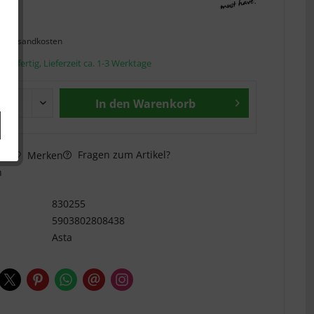
 *
l. Versandkosten
andfertig, Lieferzeit ca. 1-3 Werktage
In den
Warenkorb
Fragen zum Artikel?
hen
Merken
n
830255
5903802808438
Asta