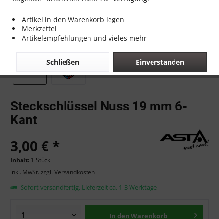
Artikel in den Warenkorb legen
Merkzettel
Artikelempfehlungen und vieles mehr
Schließen
Einverstanden
Steckschlüssel Nuss 19 mm 6-
Kant
3,00 € *
Inhalt:
1 Stück
inkl. MwSt.
zzgl. Versandkosten
Sofort versandfertig, Lieferzeit ca. 1-3 Werktage
In den
Warenkorb