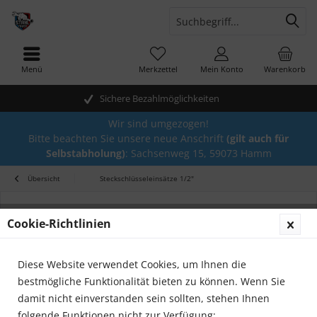
Menü
Merkzettel
Mein Konto
Warenkorb
Sichere Bezahlmöglichkeiten
Wir sind umgezogen!
Bitte beachten Sie unsere neue Anschrift
(gilt auch für
Selbstabholung)
: Sachsenweg 15, 59073 Hamm
Übersicht
Steckschlüsseleinsätze 1/2"
Cookie-Richtlinien
Diese Website verwendet Cookies, um Ihnen die
bestmögliche Funktionalität bieten zu können. Wenn Sie
damit nicht einverstanden sein sollten, stehen Ihnen
folgende Funktionen nicht zur Verfügung: