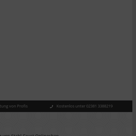
ung von Profis
Kostenlos unter 02381 3388219
r von Stahl-Faust Onlineshop.