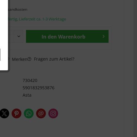
l. Versandkosten
andfertig, Lieferzeit ca. 1-3 Werktage
In den
Warenkorb
Fragen zum Artikel?
hen
Merken
n
730420
5901832953876
Asta