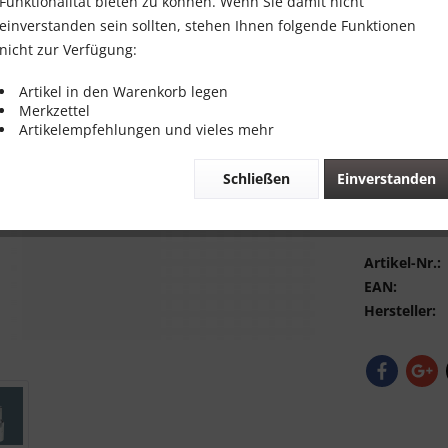
Funktionalität bieten zu können. Wenn Sie damit nicht
Inhalt:
1 Stück
einverstanden sein sollten, stehen Ihnen folgende Funktionen
inkl. MwSt.
zzg
nicht zur Verfügung:
Sofort vers
Artikel in den Warenkorb legen
Merkzettel
Artikelempfehlungen und vieles mehr
Schließen
Einverstanden
Vergleic
Bewerte
Artikel-Nr.:
EAN:
Hersteller: