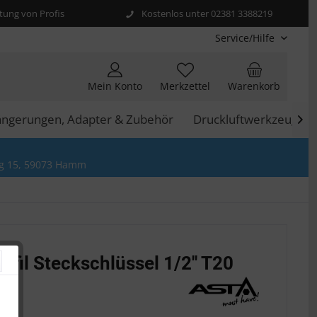
ung von Profis
Kostenlos unter 02381 3388219
Service/Hilfe
Mein Konto
Merkzettel
Warenkorb
längerungen, Adapter & Zubehör
Druckluftwerkzeuge

g 15, 59073 Hamm
ofil Steckschlüssel 1/2'' T20
 *