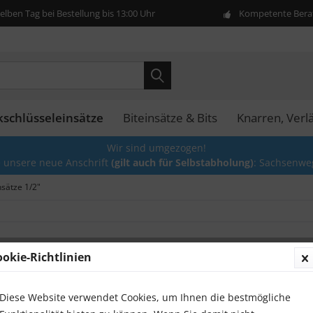
lben Tag bei Bestellung bis 13:00 Uhr
Kompetente Berat
kschlüsseleinsätze
Biteinsätze & Bits
Knarren, Ver
Wir sind umgezogen!
e unsere neue Anschrift
(gilt auch für Selbstabholung)
: Sachsenwe
nsätze 1/2"
ookie-Richtlinien
Sternpr
4,00 €
Diese Website verwendet Cookies, um Ihnen die bestmögliche