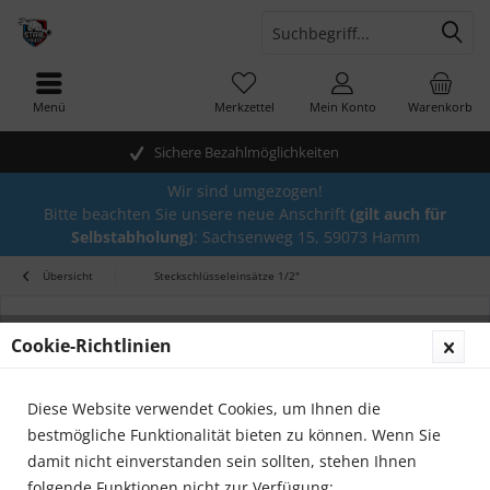
Menü
Merkzettel
Mein Konto
Warenkorb
Sichere Bezahlmöglichkeiten
Wir sind umgezogen!
Bitte beachten Sie unsere neue Anschrift
(gilt auch für
Selbstabholung)
: Sachsenweg 15, 59073 Hamm
Übersicht
Steckschlüsseleinsätze 1/2"
Cookie-Richtlinien
Diese Website verwendet Cookies, um Ihnen die
bestmögliche Funktionalität bieten zu können. Wenn Sie
damit nicht einverstanden sein sollten, stehen Ihnen
folgende Funktionen nicht zur Verfügung: