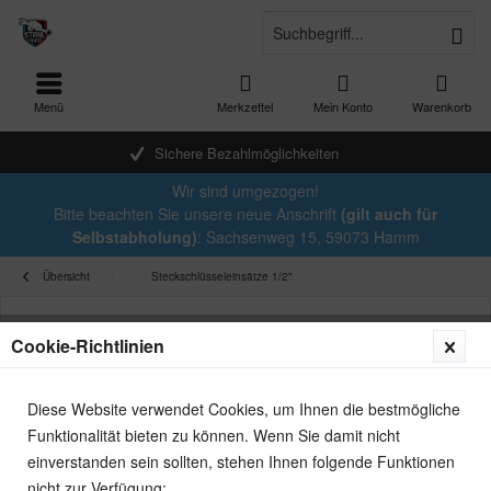
Menü
Merkzettel
Mein Konto
Warenkorb
Sichere Bezahlmöglichkeiten
Wir sind umgezogen!
Bitte beachten Sie unsere neue Anschrift
(gilt auch für
Selbstabholung)
: Sachsenweg 15, 59073 Hamm
Übersicht
Steckschlüsseleinsätze 1/2"
Cookie-Richtlinien
Diese Website verwendet Cookies, um Ihnen die bestmögliche
Funktionalität bieten zu können. Wenn Sie damit nicht
einverstanden sein sollten, stehen Ihnen folgende Funktionen
nicht zur Verfügung: