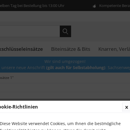
lben Tag bei Bestellung bis 13:00 Uhr
Kompetente Berat
kschlüsseleinsätze
Biteinsätze & Bits
Knarren, Ver
Wir sind umgezogen!
e unsere neue Anschrift
(gilt auch für Selbstabholung)
: Sachsenwe
nsätze 1"
ookie-Richtlinien
Stecks
Kant V
Diese Website verwendet Cookies, um Ihnen die bestmögliche