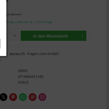
€ *
l. Versandkosten
andfertig, Lieferzeit ca. 1-3 Werktage
In den
Warenkorb
Fragen zum Artikel?
hen
Merken
n
58965
4719866921430
FORCE