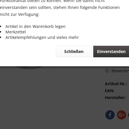
45,00 
Funktionalität bieten zu können. Wenn Sie damit nicht
einverstanden sein sollten, stehen Ihnen folgende Funktionen
Inhalt:
2 Stück
nicht zur Verfügung:
inkl. MwSt.
zzg
Sofort vers
Artikel in den Warenkorb legen
Merkzettel
Artikelempfehlungen und vieles mehr
Schließen
Einverstanden
Vergleic
Bewerte
Artikel-Nr.:
EAN:
Hersteller: