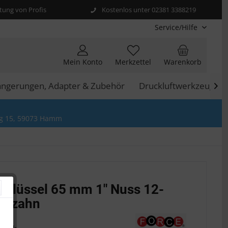
ung von Profis
Kostenlos unter 02381 3388219
Service/Hilfe
Mein Konto
Merkzettel
Warenkorb
längerungen, Adapter & Zubehör
Druckluftwerkzeuge

g 15, 59073 Hamm
chlüssel 65 mm 1" Nuss 12-
ielzahn