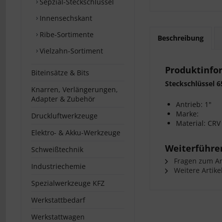
Sepzial-Steckschlüssel
Innensechskant
Ribe-Sortimente
Beschreibung
Vielzahn-Sortiment
Produktinfo
Biteinsätze & Bits
Steckschlüssel 
Knarren, Verlängerungen,
Adapter & Zubehör
Antrieb: 1"
Marke:
Druckluftwerkzeuge
Material: CRV
Elektro- & Akku-Werkzeuge
Weiterführen
Schweißtechnik
Fragen zum Art
Industriechemie
Weitere Artike
Spezialwerkzeuge KFZ
Werkstattbedarf
Werkstattwagen