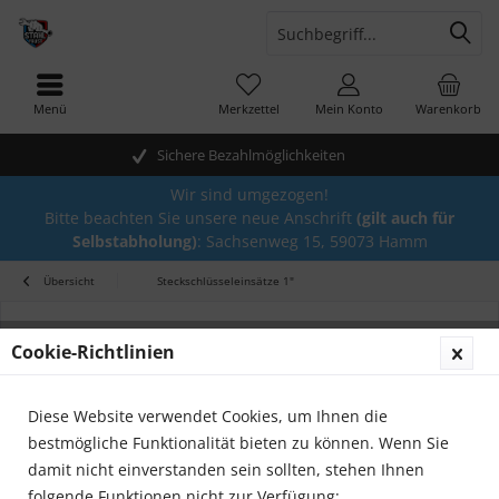
Menü
Merkzettel
Mein Konto
Warenkorb
Sichere Bezahlmöglichkeiten
Wir sind umgezogen!
Bitte beachten Sie unsere neue Anschrift
(gilt auch für
Selbstabholung)
: Sachsenweg 15, 59073 Hamm
Übersicht
Steckschlüsseleinsätze 1"
Cookie-Richtlinien
Diese Website verwendet Cookies, um Ihnen die
bestmögliche Funktionalität bieten zu können. Wenn Sie
damit nicht einverstanden sein sollten, stehen Ihnen
folgende Funktionen nicht zur Verfügung: