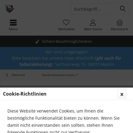
Menü
Merkzettel
Mein Konto
Warenkorb
Sichere Bezahlmöglichkeiten
Wir sind umgezogen!
Bitte beachten Sie unsere neue Anschrift
(gilt auch für
Selbstabholung)
: Sachsenweg 15, 59073 Hamm
Übersicht
Steckschlüsseleinsätze 1"
Cookie-Richtlinien
Diese Website verwendet Cookies, um Ihnen die
bestmögliche Funktionalität bieten zu können. Wenn Sie
damit nicht einverstanden sein sollten, stehen Ihnen
folgende Funktionen nicht zur Verfügung: