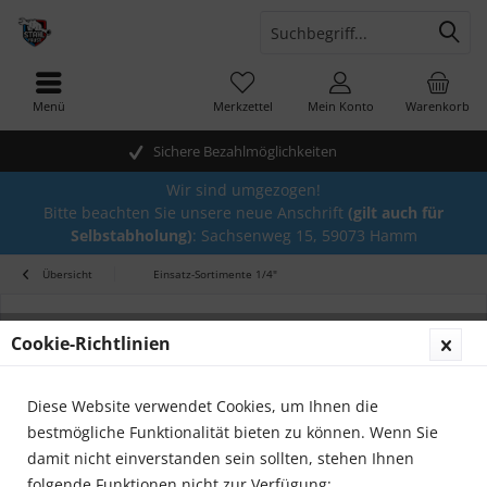
Menü
Merkzettel
Mein Konto
Warenkorb
Sichere Bezahlmöglichkeiten
Wir sind umgezogen!
Bitte beachten Sie unsere neue Anschrift
(gilt auch für
Selbstabholung)
: Sachsenweg 15, 59073 Hamm
Übersicht
Einsatz-Sortimente 1/4"
Cookie-Richtlinien
Diese Website verwendet Cookies, um Ihnen die
bestmögliche Funktionalität bieten zu können. Wenn Sie
damit nicht einverstanden sein sollten, stehen Ihnen
folgende Funktionen nicht zur Verfügung: