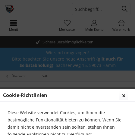
Menü
Merkzettel
Mein Konto
Warenkorb
Sichere Bezahlmöglichkeiten
Wir sind umgezogen!
Bitte beachten Sie unsere neue Anschrift
(gilt auch für
Selbstabholung)
: Sachsenweg 15, 59073 Hamm
Übersicht
VAG
Cookie-Richtlinien
Diese Website verwendet Cookies, um Ihnen die
bestmögliche Funktionalität bieten zu können. Wenn Sie
damit nicht einverstanden sein sollten, stehen Ihnen
folgende Funktionen nicht zur Verfügung: