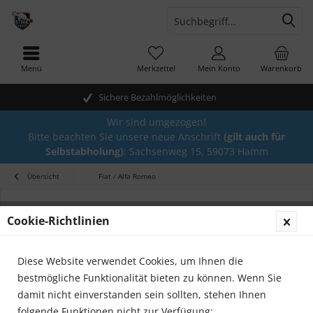
Menü
Merkzettel
Mein Konto
Warenkorb
Sichere Bezahlmöglichkeiten
Wir sind umgezogen!
Bitte beachten Sie unsere neue Anschrift
(gilt auch für
Selbstabholung)
: Sachsenweg 15, 59073 Hamm
Übersicht
Fiat / Alfa Romeo
Cookie-Richtlinien
Diese Website verwendet Cookies, um Ihnen die
bestmögliche Funktionalität bieten zu können. Wenn Sie
damit nicht einverstanden sein sollten, stehen Ihnen
folgende Funktionen nicht zur Verfügung: