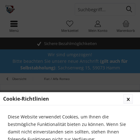
Menü
Merkzettel
Mein Konto
Warenkorb
Sichere Bezahlmöglichkeiten
Wir sind umgezogen!
Bitte beachten Sie unsere neue Anschrift
(gilt auch für
Selbstabholung)
: Sachsenweg 15, 59073 Hamm
Übersicht
Fiat / Alfa Romeo
Cookie-Richtlinien
Diese Website verwendet Cookies, um Ihnen die
bestmögliche Funktionalität bieten zu können. Wenn Sie
damit nicht einverstanden sein sollten, stehen Ihnen
folgende Funktionen nicht zur Verfügung: