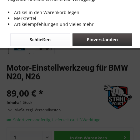
Artikel in den Warenkorb legen
Merkzettel
Artikelempfehlungen und vieles mehr
Schließen
Einverstanden
Motor-Einstellwerkzeug für BMW
N20, N26
89,00 € *
Inhalt:
1 Stück
inkl. MwSt.
zzgl. Versandkosten
Sofort versandfertig, Lieferzeit ca. 1-3 Werktage
In den
Warenkorb