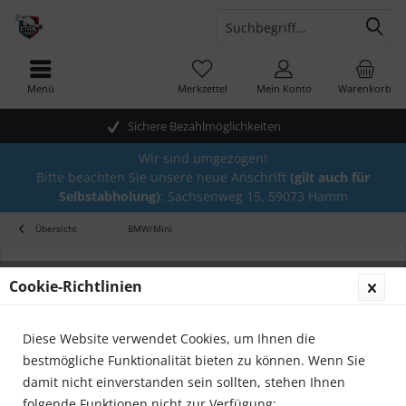
Menü
Merkzettel
Mein Konto
Warenkorb
Sichere Bezahlmöglichkeiten
Wir sind umgezogen!
Bitte beachten Sie unsere neue Anschrift
(gilt auch für
Selbstabholung)
: Sachsenweg 15, 59073 Hamm
Übersicht
BMW/Mini
Cookie-Richtlinien
Diese Website verwendet Cookies, um Ihnen die
bestmögliche Funktionalität bieten zu können. Wenn Sie
damit nicht einverstanden sein sollten, stehen Ihnen
folgende Funktionen nicht zur Verfügung: