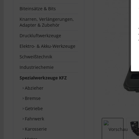
Biteinsätze & Bits
Knarren, Verlängerungen,
Adapter & Zubehör
Druckluftwerkzeuge
Elektro- & Akku-Werkzeuge
Schweißtechnik
Industriechemie
Spezialwerkzeuge KFZ
Abzieher
Bremse
Getriebe
Fahrwerk
Karosserie