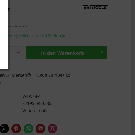
€ *
l. Versandkosten
andfertig, Lieferzeit ca. 1-3 Werktage
In den
Warenkorb
Fragen zum Artikel?
hen
Merken
n
WT-914-1
8719558503865
Weber Tools