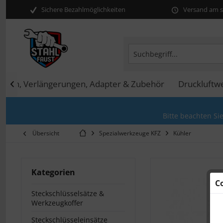
Sichere Bezahlmöglichkeiten
Versand am se
arren, Verlängerungen, Adapter & Zubehör
Druckluftw

Bitte beachten Si
Übersicht
Spezialwerkzeuge KFZ
Kühler
Kategorien
C
Steckschlüsselsätze &
Werkzeugkoffer
Steckschlüsseleinsätze