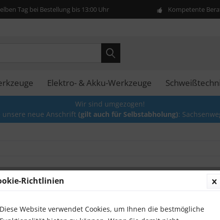
lben Tag bei Bestellung bis 13:00 Uhr
Kompetente Berat
erkzeuge
Elektro- & Akku-Werkzeuge
Schweißtechn
Wir sind umgezogen!
e unsere neue Anschrift
(gilt auch für Selbstabholung)
: Sachsenwe
ookie-Richtlinien
KFZ Kü
Kühlmi
Befülls
Diese Website verwendet Cookies, um Ihnen die bestmögliche