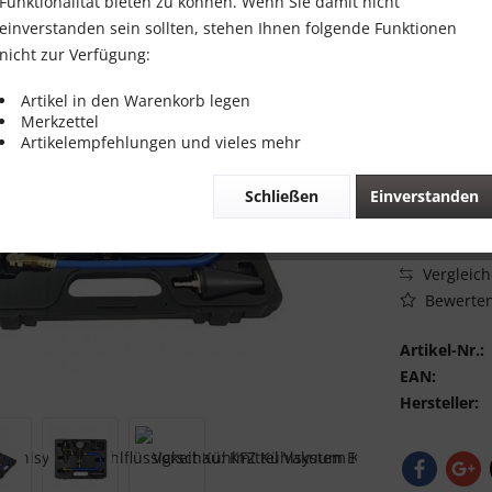
Funktionalität bieten zu können. Wenn Sie damit nicht
79,00 
einverstanden sein sollten, stehen Ihnen folgende Funktionen
nicht zur Verfügung:
Inhalt:
1 Stück
inkl. MwSt.
zzg
Artikel in den Warenkorb legen
Merkzettel
Sofort vers
Artikelempfehlungen und vieles mehr
Schließen
Einverstanden
Vergleic
Bewerte
Artikel-Nr.:
EAN:
Hersteller: