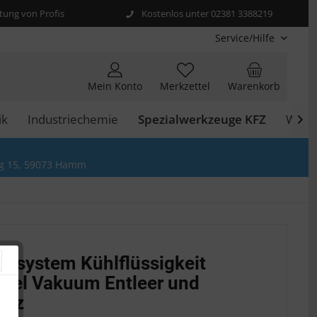
ung von Profis
Kostenlos unter 02381 3388219
Service/Hilfe
Mein Konto
Merkzettel
Warenkorb
ik
Industriechemie
Spezialwerkzeuge KFZ
Werks

g 15, 59073 Hamm
hlsystem Kühlflüssigkeit
ttel Vakuum Entleer und
atz