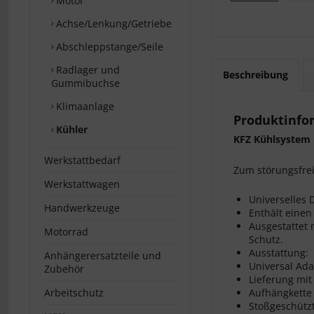
Motor
Achse/Lenkung/Getriebe
Abschleppstange/Seile
Radlager und
Beschreibung
Gummibuchse
Klimaanlage
Produktinfo
Kühler
KFZ Kühlsystem 
Werkstattbedarf
Zum störungsfrei
Werkstattwagen
Universelles 
Handwerkzeuge
Enthält einen
Ausgestattet
Motorrad
Schutz.
Ausstattung:
Anhängerersatzteile und
Universal Ada
Zubehör
Lieferung mi
Arbeitschutz
Aufhängkette
Stoßgeschütz