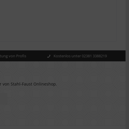
ung von Profis
Kostenlos unter 02381 3388219
r von Stahl-Faust Onlineshop.