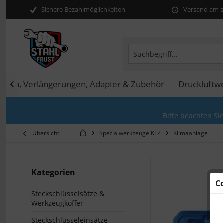
Sichere Bezahlmöglichkeiten
Versand am se
arren, Verlängerungen, Adapter & Zubehör
Druckluftw

Bitte beachten Si
Übersicht
Spezialwerkzeuge KFZ
Klimaanlage
Kategorien
C
Steckschlüsselsätze &
Werkzeugkoffer
Steckschlüsseleinsätze