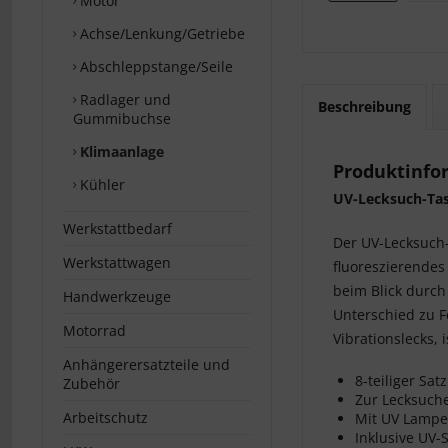
Motor
Achse/Lenkung/Getriebe
Abschleppstange/Seile
Radlager und
Beschreibung
Gummibuchse
Klimaanlage
Produktinfo
Kühler
UV-Lecksuch-Tas
Werkstattbedarf
Der UV-Lecksuch-
Werkstattwagen
fluoreszierendes
beim Blick durch
Handwerkzeuge
Unterschied zu F
Motorrad
Vibrationslecks, 
Anhängerersatzteile und
8-teiliger Satz
Zubehör
Zur Lecksuch
Arbeitschutz
Mit UV Lampe
Inklusive UV-S