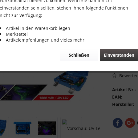
89,00 
Funktionalität bieten zu können. Wenn Sie damit nicht
einverstanden sein sollten, stehen Ihnen folgende Funktionen
Inhalt:
1 Stück
nicht zur Verfügung:
inkl. MwSt.
zzg
Sofort vers
Artikel in den Warenkorb legen
Merkzettel
Artikelempfehlungen und vieles mehr
Schließen
Einverstanden
Vergleic
Bewerte
Artikel-Nr.:
EAN:
Hersteller: