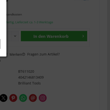
€ *
l. Versandkosten
andfertig, Lieferzeit ca. 1-3 Werktage
In den
Warenkorb
Fragen zum Artikel?
hen
Merken
n
BT611020
4042146813409
Brilliant Tools