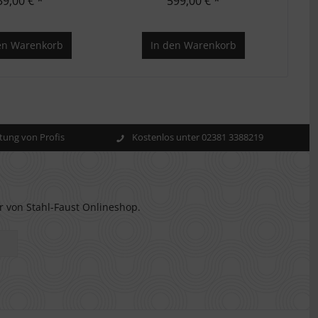
39,00 € *
599,00 € *
en
Warenkorb
In den
Warenkorb
ung von Profis
Kostenlos unter 02381 3388219
r von Stahl-Faust Onlineshop.