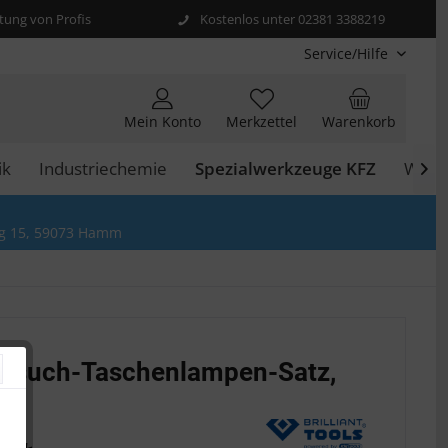
ung von Profis
Kostenlos unter 02381 3388219
Service/Hilfe
Mein Konto
Merkzettel
Warenkorb
ik
Industriechemie
Spezialwerkzeuge KFZ
Werks

g 15, 59073 Hamm
ksuch-Taschenlampen-Satz,
By