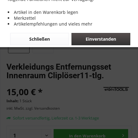
Artikel in den Warenkorb legen
Merkzettel
Artikelempfehlungen und vieles mehr
Schließen
Einverstanden
Verkleidungs Entfernungsset
Innenraum Cliplöser11-tlg.
15,00 € *
Inhalt:
1 Stück
inkl. MwSt.
zzgl. Versandkosten
Sofort versandfertig, Lieferzeit ca. 1-3 Werktage
In den
Warenkorb