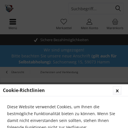
Menü
Merkzettel
Mein Konto
Warenkorb
Sichere Bezahlmöglichkeiten
Wir sind umgezogen!
Bitte beachten Sie unsere neue Anschrift
(gilt auch für
Selbstabholung)
: Sachsenweg 15, 59073 Hamm
Übersicht
Zierleisten und Verkleidung
Cookie-Richtlinien
Diese Website verwendet Cookies, um Ihnen die
bestmögliche Funktionalität bieten zu können. Wenn Sie
damit nicht einverstanden sein sollten, stehen Ihnen
folgende Funktionen nicht zur Verfügung: