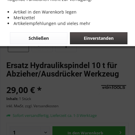
Artikel in den Warenkorb legen
Merkzettel
Artikelempfehlungen und vieles mehr
Schließen
Einverstanden
Ersatz Hydraulikspindel 10 t für
Abzieher/Ausdrücker Werkzeug
29,00 € *
Inhalt:
1 Stück
inkl. MwSt.
zzgl. Versandkosten
Sofort versandfertig, Lieferzeit ca. 1-3 Werktage
In den
Warenkorb