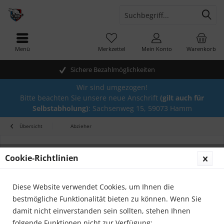
Menü
Merkzettel
Mein Konto
Warenkorb
Sichere Bezahlmöglichkeiten
Wir sind umgezogen!
Bitte beachten Sie unsere neue Anschrift
(gilt auch für
Selbstabholung)
: Sachsenweg 15, 59073 Hamm
Übersicht
Abzieher
Cookie-Richtlinien
Diese Website verwendet Cookies, um Ihnen die
bestmögliche Funktionalität bieten zu können. Wenn Sie
damit nicht einverstanden sein sollten, stehen Ihnen
folgende Funktionen nicht zur Verfügung: