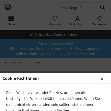
Menü
Merkzettel
Mein Konto
Warenkorb
Sichere Bezahlmöglichkeiten
Wir sind umgezogen!
Bitte beachten Sie unsere neue Anschrift
(gilt auch für
Selbstabholung)
: Sachsenweg 15, 59073 Hamm
Übersicht
LKW
Cookie-Richtlinien
Diese Website verwendet Cookies, um Ihnen die
bestmögliche Funktionalität bieten zu können. Wenn Sie
damit nicht einverstanden sein sollten, stehen Ihnen
folgende Funktionen nicht zur Verfügung: