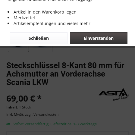
Artikel in den Warenkorb legen
Merkzettel
Artikelempfehlungen und vieles mehr
Schließen
Einverstanden
Steckschlüssel 8-Kant 80 mm für
Achsmutter an Vorderachse
Scania LKW
69,00 € *
Inhalt:
1 Stück
inkl. MwSt.
zzgl. Versandkosten
Sofort versandfertig, Lieferzeit ca. 1-3 Werktage