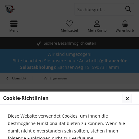
Menü
Merkzettel
Mein Konto
Warenkorb
Sichere Bezahlmöglichkeiten
Wir sind umgezogen!
Bitte beachten Sie unsere neue Anschrift
(gilt auch für
Selbstabholung)
: Sachsenweg 15, 59073 Hamm
Übersicht
Verlängerungen
Cookie-Richtlinien
Diese Website verwendet Cookies, um Ihnen die
bestmögliche Funktionalität bieten zu können. Wenn Sie
damit nicht einverstanden sein sollten, stehen Ihnen
folgende Funktionen nicht zur Verfügung: