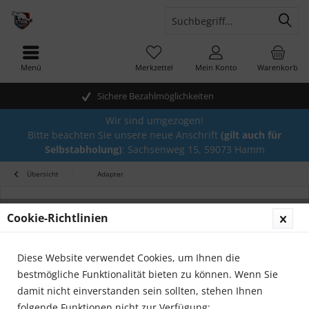
Menü
Merkzettel
Mein Konto
Warenkorb
Sichere Bezahlmöglichkeiten
Wir sind umgezogen!
Bitte beachten Sie unsere neue Anschrift
(gilt auch für
Selbstabholung)
: Sachsenweg 15, 59073 Hamm
Übersicht
Adapter
Cookie-Richtlinien
Diese Website verwendet Cookies, um Ihnen die
bestmögliche Funktionalität bieten zu können. Wenn Sie
damit nicht einverstanden sein sollten, stehen Ihnen
folgende Funktionen nicht zur Verfügung: