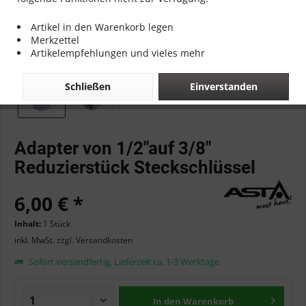
Artikel in den Warenkorb legen
Merkzettel
Artikelempfehlungen und vieles mehr
Schließen
Einverstanden
Adapter von 1/2"auf 3/8"
Reduzierstück Steckschlüssel
6,00 € *
Inhalt:
1 Stück
inkl. MwSt.
zzgl. Versandkosten
Sofort versandfertig, Lieferzeit ca. 1-3 Werktage
In den
Warenkorb