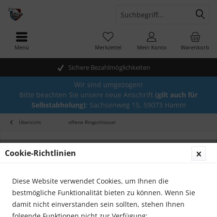
Menü
Merkzettel
Mein Konto
Warenkorb
Sichere Bezahlmöglichkeiten
Wir sind umgezogen!
Bitte beachten Sie unsere neue Anschrift
(gilt auch für
Selbstabholung)
: Sachsenweg 15, 59073 Hamm
Übersicht
offene Ringschlüssel
Cookie-Richtlinien
Diese Website verwendet Cookies, um Ihnen die
bestmögliche Funktionalität bieten zu können. Wenn Sie
damit nicht einverstanden sein sollten, stehen Ihnen
folgende Funktionen nicht zur Verfügung: