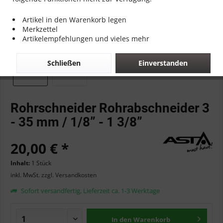
Artikel in den Warenkorb legen
Merkzettel
Artikelempfehlungen und vieles mehr
Schließen
Einverstanden
Rohrschneider Rohrabschneider 3
- 35 mm / 1/8” - 1 3/8”
20,00 € *
Inhalt:
1 Stück
inkl. MwSt.
zzgl. Versandkosten
Sofort versandfertig, Lieferzeit ca. 1-3 Werktage
In den
Warenkorb