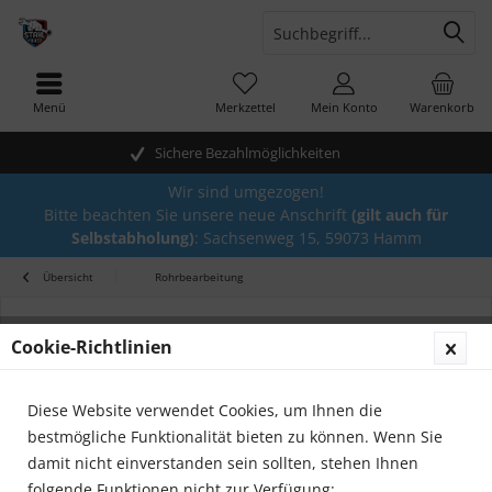
Menü
Merkzettel
Mein Konto
Warenkorb
Sichere Bezahlmöglichkeiten
Wir sind umgezogen!
Bitte beachten Sie unsere neue Anschrift
(gilt auch für
Selbstabholung)
: Sachsenweg 15, 59073 Hamm
Übersicht
Rohrbearbeitung
Cookie-Richtlinien
Diese Website verwendet Cookies, um Ihnen die
bestmögliche Funktionalität bieten zu können. Wenn Sie
damit nicht einverstanden sein sollten, stehen Ihnen
folgende Funktionen nicht zur Verfügung: