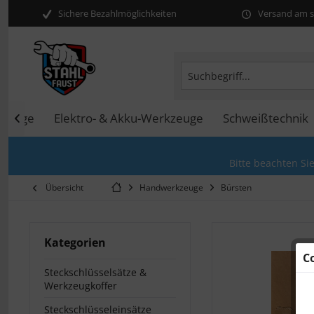
Sichere Bezahlmöglichkeiten
Versand am se
kzeuge
Elektro- & Akku-Werkzeuge
Schweißtechnik

Bitte beachten Si
Übersicht
Handwerkzeuge
Bürsten
Kategorien
C
Steckschlüsselsätze &
Werkzeugkoffer
Steckschlüsseleinsätze