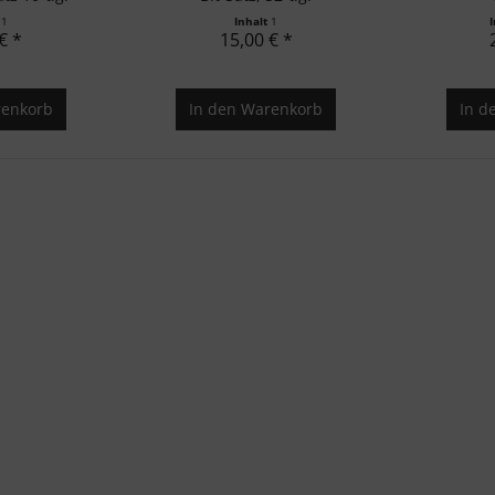
t
1
Inhalt
1
€ *
15,00 € *
enkorb
In den
Warenkorb
In d