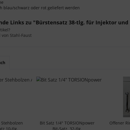
me
ch blau/schwarz oder rot geliefert werden
de Links zu "Bürstensatz 38-tlg. für Injektor un
ikel?
l von Stahl-Faust
uch
 Stehbolzen
Bit Satz 1/4" TORSIONpower
Offener Ri
tz 10-tlg.
Bit-Satz, 32-tlg.