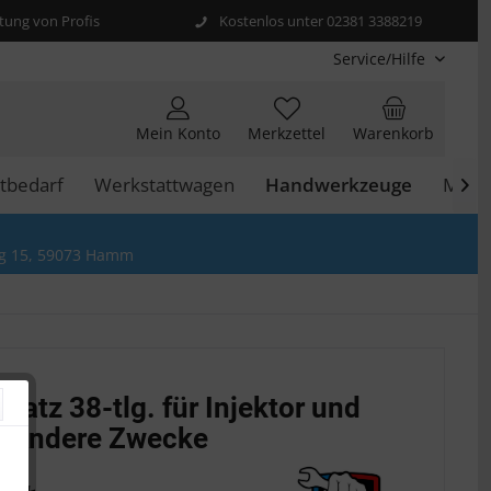
ung von Profis
Kostenlos unter 02381 3388219
Service/Hilfe
Mein Konto
Merkzettel
Warenkorb
tbedarf
Werkstattwagen
Handwerkzeuge
Moto

g 15, 59073 Hamm
satz 38-tlg. für Injektor und
e Andere Zwecke