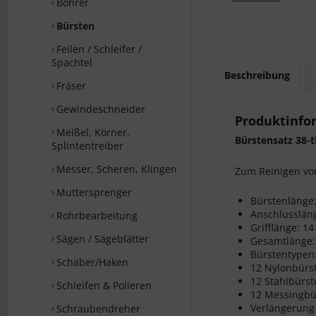
Bohrer
Bürsten
Feilen / Schleifer /
Spachtel
Beschreibung
Fräser
Gewindeschneider
Produktinfor
Meißel, Körner,
Bürstensatz 38-t
Splintentreiber
Messer, Scheren, Klingen
Zum Reinigen von
Muttersprenger
Bürstenlänge:
Anschlussläng
Rohrbearbeitung
Grifflänge: 14
Sägen / Sägeblätter
Gesamtlänge:
Bürstentypen:
Schaber/Haken
12 Nylonbürste
12 Stahlbürste
Schleifen & Polieren
12 Messingbürs
Verlängerung
Schraubendreher