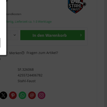
€ *
l. Versandkosten
andfertig, Lieferzeit ca. 1-3 Werktage
In den
Warenkorb
Fragen zum Artikel?
hen
Merken
n
SF.326068
4255724406782
Stahl-Faust