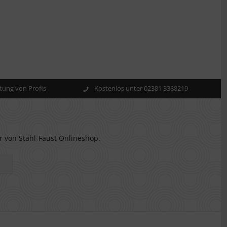
ung von Profis
Kostenlos unter 02381 3388219
r von Stahl-Faust Onlineshop.