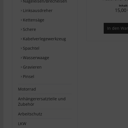
Nageleisen/Brecheisen
Inhal
15,00 
Linksausdreher
Kettensäge
In den
War
Schere
Kabelverlegewerkzeug
Spachtel
Wasserwaage
Gravieren
Pinsel
Motorrad
Anhängerersatzteile und
Zubehör
Arbeitschutz
LKW