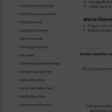
Handaufnah
Schraubenschlüssel
Koffer kann i
Stehbolzenausdreher
Weiterführen
Stufenbohrer
Fragen zum Art
Schlagschrauber
Weitere Artike
Winkelmesser
Schlagschrauber
Kunden kauften a
Hammer
Stemmeisen/Brecheisen
Mutternausdreher
Vakuumpumpe
Umschalt-Ratschen
Heißluftpistole
Locheisen/Stanzen
Linksausdreher
Ausdreher-Sa