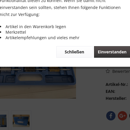
29,00 
Funktionalität bieten zu können. Wenn Sie damit nicht
einverstanden sein sollten, stehen Ihnen folgende Funktionen
Inhalt:
1
nicht zur Verfügung:
inkl. MwSt.
zzg
Sofort vers
Artikel in den Warenkorb legen
Merkzettel
Artikelempfehlungen und vieles mehr
Schließen
Einverstanden
Vergleic
Bewerte
Artikel-Nr.:
EAN:
Hersteller: