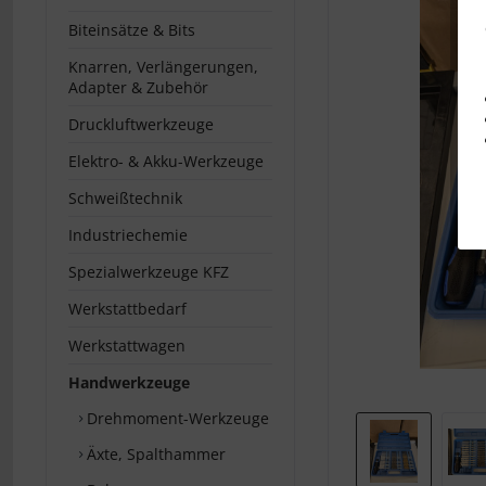
Biteinsätze & Bits
Knarren, Verlängerungen,
Adapter & Zubehör
Druckluftwerkzeuge
Elektro- & Akku-Werkzeuge
Schweißtechnik
Industriechemie
Spezialwerkzeuge KFZ
Werkstattbedarf
Werkstattwagen
Handwerkzeuge
Drehmoment-Werkzeuge
Äxte, Spalthammer