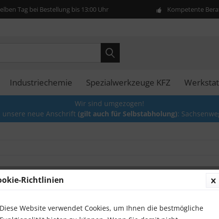
lben Tag bei Bestellung bis 13:00 Uhr
Kompetente Berat
Industriechemie
Spezialwerkzeuge KFZ
Werkstat
Wir sind umgezogen!
e unsere neue Anschrift
(gilt auch für Selbstabholung)
: Sachsenwe
ookie-Richtlinien
Bürsten
Divers
Diese Website verwendet Cookies, um Ihnen die bestmögliche