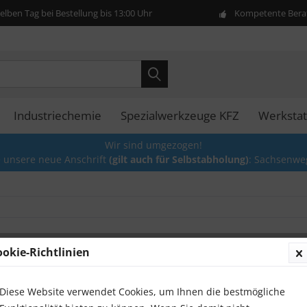
lben Tag bei Bestellung bis 13:00 Uhr
Kompetente Berat
Industriechemie
Spezialwerkzeuge KFZ
Werkstat
Wir sind umgezogen!
e unsere neue Anschrift
(gilt auch für Selbstabholung)
: Sachsenwe
ookie-Richtlinien
Scheib
Zopfbü
Ø100 
Diese Website verwendet Cookies, um Ihnen die bestmögliche