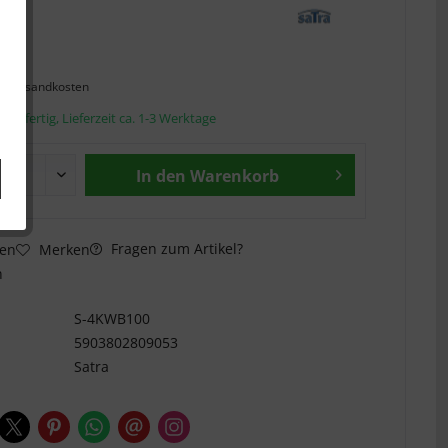
 *
l. Versandkosten
andfertig, Lieferzeit ca. 1-3 Werktage
In den
Warenkorb
Fragen zum Artikel?
hen
Merken
n
S-4KWB100
5903802809053
Satra