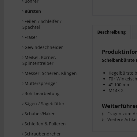
Bohrer
Bürsten
Feilen / Schleifer /
Spachtel
Beschreibung
Fräser
Gewindeschneider
Produktinfo
Meißel, Körner,
Scheibenbürste 
Splintentreiber
Kegelbürste b
Messer, Scheren, Klingen
Für Winkelsch
Muttersprenger
4" 100 mm
M14× 2
Rohrbearbeitung
Sägen / Sägeblätter
Weiterführe
Schaber/Haken
Fragen zum Art
Weitere Artike
Schleifen & Polieren
Schraubendreher