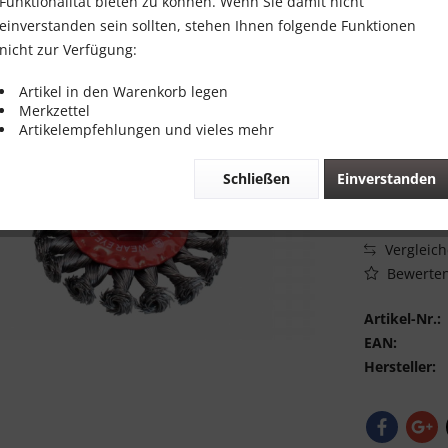
Funktionalität bieten zu können. Wenn Sie damit nicht
6,00 €
einverstanden sein sollten, stehen Ihnen folgende Funktionen
nicht zur Verfügung:
Inhalt:
1 Stück
inkl. MwSt.
zzg
Artikel in den Warenkorb legen
Merkzettel
Sofort vers
Artikelempfehlungen und vieles mehr
Schließen
Einverstanden
Vergleic
Bewerte
Artikel-Nr.:
EAN:
Hersteller: