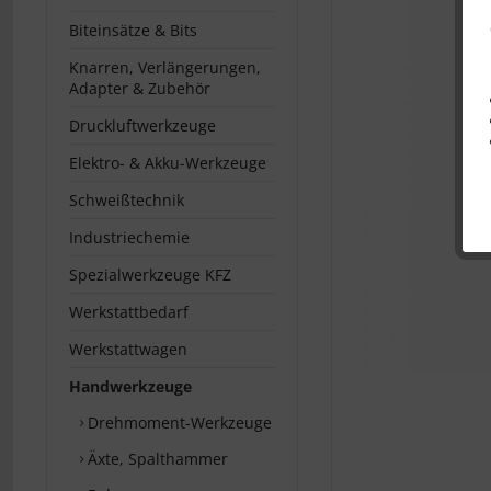
Biteinsätze & Bits
Knarren, Verlängerungen,
Adapter & Zubehör
Druckluftwerkzeuge
Elektro- & Akku-Werkzeuge
Schweißtechnik
Industriechemie
Spezialwerkzeuge KFZ
Werkstattbedarf
Werkstattwagen
Handwerkzeuge
Drehmoment-Werkzeuge
Äxte, Spalthammer