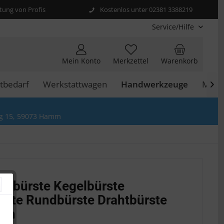
ung von Profis
Kostenlos unter 02381 3388219
Service/Hilfe
Mein Konto
Merkzettel
Warenkorb
tbedarf
Werkstattwagen
Handwerkzeuge
Moto

g 15, 59073 Hamm
enbürste Kegelbürste
rste Rundbürste Drahtbürste
mm