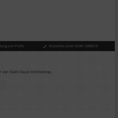
ung von Profis
Kostenlos unter 02381 3388219
r von Stahl-Faust Onlineshop.