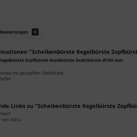
Bewertungen
0
rmationen "Scheibenbürste Kegelbürste Zopfbür
Kegelbürste Zopfbürste Rundbürste Drahtbürste Ø100 mm
ürste mit gezopften Stahldraht
leifer
nde Links zu "Scheibenbürste Kegelbürste Zopfb
ikel?
l von Satra