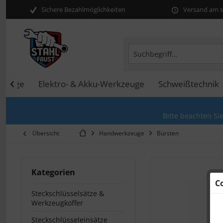
Sichere Bezahlmöglichkeiten
Versand am se
kzeuge
Elektro- & Akku-Werkzeuge
Schweißtechnik

Bitte beachten Si
Übersicht
Handwerkzeuge
Bürsten
Kategorien
C
Steckschlüsselsätze &
Werkzeugkoffer
Steckschlüsseleinsätze