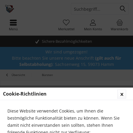
Menü
Merkzettel
Mein Konto
Warenkorb
Sichere Bezahlmöglichkeiten
Wir sind umgezogen!
Bitte beachten Sie unsere neue Anschrift
(gilt auch für
Selbstabholung)
: Sachsenweg 15, 59073 Hamm
Übersicht
Bürsten
Cookie-Richtlinien
Diese Website verwendet Cookies, um Ihnen die
bestmögliche Funktionalität bieten zu können. Wenn Sie
damit nicht einverstanden sein sollten, stehen Ihnen
folgende Funktionen nicht zur Verfügung: