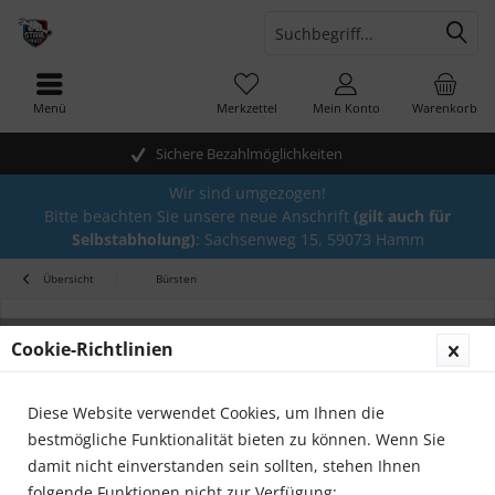
Menü
Merkzettel
Mein Konto
Warenkorb
Sichere Bezahlmöglichkeiten
Wir sind umgezogen!
Bitte beachten Sie unsere neue Anschrift
(gilt auch für
Selbstabholung)
: Sachsenweg 15, 59073 Hamm
Übersicht
Bürsten
Cookie-Richtlinien
Diese Website verwendet Cookies, um Ihnen die
bestmögliche Funktionalität bieten zu können. Wenn Sie
damit nicht einverstanden sein sollten, stehen Ihnen
folgende Funktionen nicht zur Verfügung: