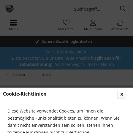
Menü
Merkzettel
Mein Konto
Warenkorb
Sichere Bezahlmöglichkeiten
Wir sind umgezogen!
Bitte beachten Sie unsere neue Anschrift
(gilt auch für
Selbstabholung)
: Sachsenweg 15, 59073 Hamm
Übersicht
Bohrer
Cookie-Richtlinien
Diese Website verwendet Cookies, um Ihnen die
bestmögliche Funktionalität bieten zu können. Wenn Sie
damit nicht einverstanden sein sollten, stehen Ihnen
folgende Funktionen nicht zur Verfügung: