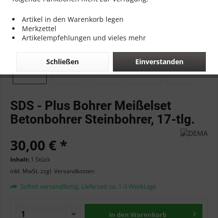
Artikel in den Warenkorb legen
Merkzettel
Artikelempfehlungen und vieles mehr
Schließen
Einverstanden
SDS - Plus Bohrer Meißelset
Betonbohrer Steinbohrer, 17-tlg.
30,00 € *
Inhalt:
1 Stück
inkl. MwSt.
zzgl. Versandkosten
Sofort versandfertig, Lieferzeit ca. 1-3 Werktage
In den
Warenkorb