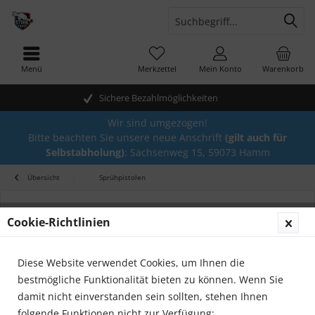
Menü
Merkzettel
Mein Konto
Warenkorb
Sichere Bezahlmöglichkeiten
Wir sind umgezogen!
Bitte beachten Sie unsere neue Anschrift
(gilt auch für
Selbstabholung)
: Sachsenweg 15, 59073 Hamm
Übersicht
Sprühpistolen
Cookie-Richtlinien
Diese Website verwendet Cookies, um Ihnen die
bestmögliche Funktionalität bieten zu können. Wenn Sie
damit nicht einverstanden sein sollten, stehen Ihnen
folgende Funktionen nicht zur Verfügung: