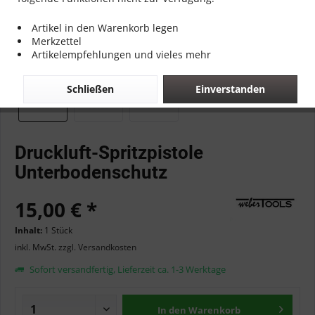
Artikel in den Warenkorb legen
Merkzettel
Artikelempfehlungen und vieles mehr
Schließen
Einverstanden
Druckluft-Spritzpistole
Unterbodenschutz
15,00 € *
Inhalt:
1 Stück
inkl. MwSt.
zzgl. Versandkosten
Sofort versandfertig, Lieferzeit ca. 1-3 Werktage
In den
Warenkorb