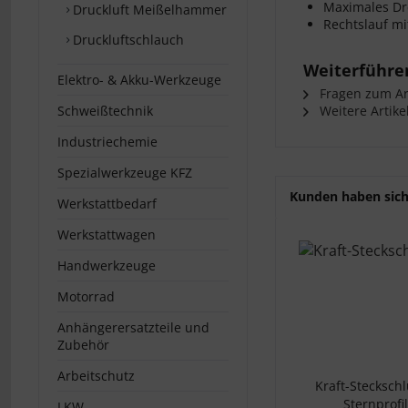
Maximales D
Druckluft Meißelhammer
Rechtslauf mit
Druckluftschlauch
Weiterführen
Elektro- & Akku-Werkzeuge
Fragen zum Art
Schweißtechnik
Weitere Artike
Industriechemie
Spezialwerkzeuge KFZ
Kunden haben sich
Werkstattbedarf
Werkstattwagen
Handwerkzeuge
Motorrad
Anhängerersatzteile und
Zubehör
Arbeitschutz
Kraft-Steckschl
Sternprofil
LKW