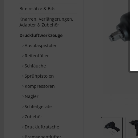
Biteinsätze & Bits
Knarren, Verlängerungen,
Adapter & Zubehör
Druckluftwerkzeuge
Ausblaspistolen
Reifenfüller
Schläuche
Sprühpistolen
Kompressoren
Nagler
Schleifgeräte
Zubehör
Druckluftratsche
Bremsenentlüfter