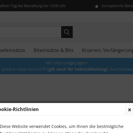
lben Tag bei Bestellung bis 13:00 Uhr
Kompetente Berat
seleinsätze
Biteinsätze & Bits
Knarren, Verlängerun
Wir sind umgezogen!
e unsere neue Anschrift
(gilt auch für Selbstabholung)
: Sachsenwe
ookie-Richtlinien
Druckl
Nm
Diese Website verwendet Cookies, um Ihnen die bestmögliche