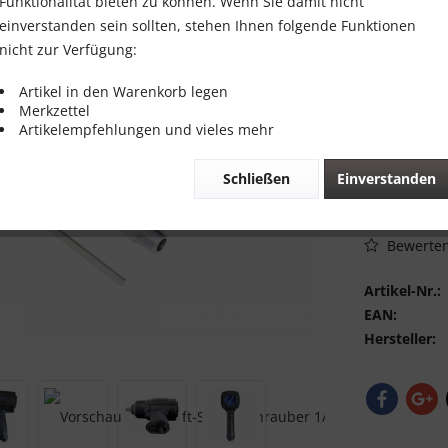
59,00 
Funktionalität bieten zu können. Wenn Sie damit nicht
einverstanden sein sollten, stehen Ihnen folgende Funktionen
Inhalt:
1 Stück
nicht zur Verfügung:
inkl. MwSt.
zzg
Sofort vers
Artikel in den Warenkorb legen
Merkzettel
Artikelempfehlungen und vieles mehr
Schließen
Einverstanden
Vergleic
Bewerte
Artikel-Nr.:
EAN:
Hersteller: