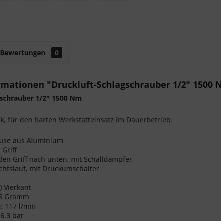
Bewertungen
0
rmationen "Druckluft-Schlagschrauber 1/2" 1500
gschrauber 1/2" 1500 Nm
, für den harten Werkstatteinsatz im Dauerbetrieb.
use aus Aluminium
 Griff
den Griff nach unten, mit Schalldämpfer
chtslauf, mit Druckumschalter
) Vierkant
25 Gramm
: 117 l/min
 6.3 bar