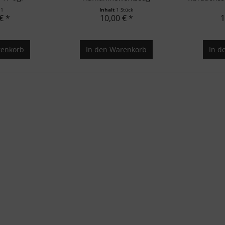
t
1
Inhalt
1 Stück
€ *
10,00 € *
1
enkorb
In den
Warenkorb
In d