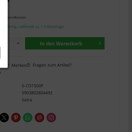
€ *
l. Versandkosten
andfertig, Lieferzeit ca. 1-3 Werktage
In den
Warenkorb
Fragen zum Artikel?
hen
Merken
n
S-CO1500P
5903802804492
Satra