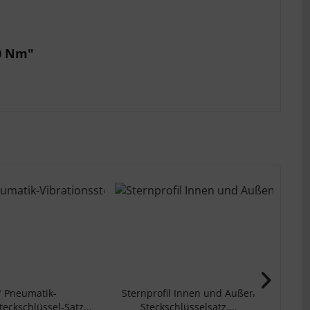
00 Nm"
" Pneumatik-
Sternprofil Innen und Außen
Ho
teckschlüssel-Satz...
Steckschlüsselsatz,...
Sch