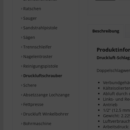
Ratschen
Sauger
Sandstrahlpistole
Beschreibung
Sägen
Trennschleifer
Produktinfo
Nagelentroster
Druckluft-Schla
Reinigungspistole
Doppelschlagwerk
Druckluftschrauber
Verbundgehä
Schere
Kälteisolierter
Abluft durch 
Absetzzange Lochzange
Links- und Re
Fettpresse
Antrieb
1/2" (12,5 mm
Druckluft Winkelbohrer
Gewicht: 2.2
Luftverbrauch
Bohrmaschine
Arbeitsdruck: