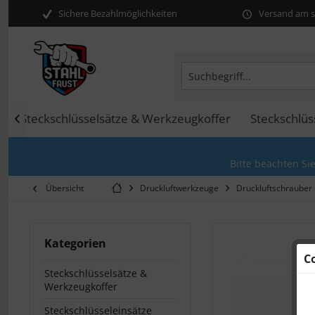
Sichere Bezahlmöglichkeiten
Versand am se
Steckschlüsselsätze & Werkzeugkoffer
Steckschlüs

Bitte beachten Si
Übersicht
Druckluftwerkzeuge
Druckluftschrauber
Kategorien
C
Steckschlüsselsätze &
Werkzeugkoffer
Steckschlüsseleinsätze