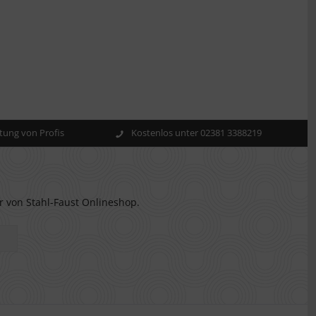
ung von Profis
Kostenlos unter 02381 3388219
r von Stahl-Faust Onlineshop.