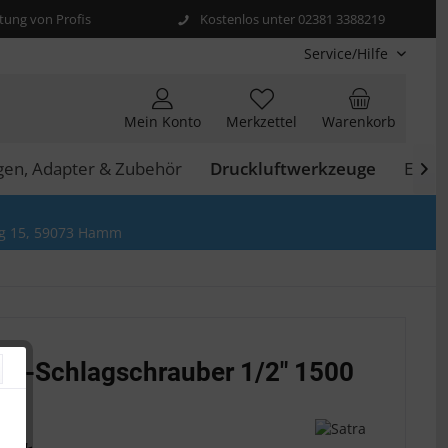
ung von Profis
Kostenlos unter 02381 3388219
Service/Hilfe
Mein Konto
Merkzettel
Warenkorb
gen, Adapter & Zubehör
Druckluftwerkzeuge
Elekt

g 15, 59073 Hamm
uft-Schlagschrauber 1/2" 1500