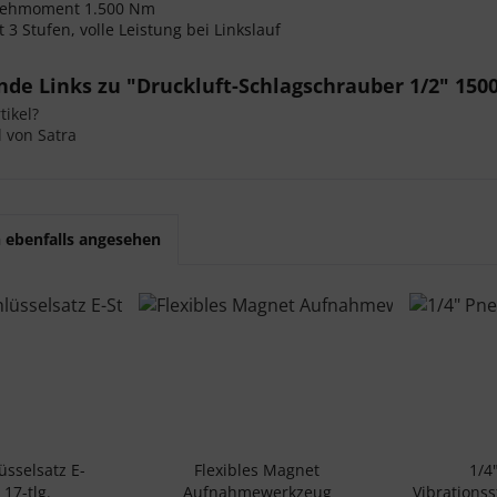
rehmoment 1.500 Nm
 3 Stufen, volle Leistung bei Linkslauf
de Links zu "Druckluft-Schlagschrauber 1/2" 15
ikel?
l von Satra
 ebenfalls angesehen
üsselsatz E-
Flexibles Magnet
1/4
 17-tlg.
Aufnahmewerkzeug
Vibrationss