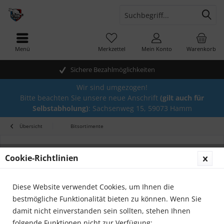
Menü
Merkzettel
Mein Konto
Warenkorb
Sichere Bezahlmöglichkeiten
Wir sind umgezogen!
Bitte beachten Sie unsere neue Anschrift
(gilt auch für
Selbstabholung)
: Sachsenweg 15, 59073 Hamm
Übersicht
Bitsortimente
Cookie-Richtlinien
Diese Website verwendet Cookies, um Ihnen die
bestmögliche Funktionalität bieten zu können. Wenn Sie
damit nicht einverstanden sein sollten, stehen Ihnen
folgende Funktionen nicht zur Verfügung: