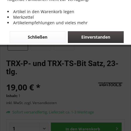
Artikel in den Warenkorb legen
Merkzettel
Artikelempfehlungen und vieles mehr
Schließen
Einverstanden
TRX-P- und TRX-TS-Bit Satz, 23-
tlg.
19,00 € *
Inhalt:
1
inkl. MwSt.
zzgl. Versandkosten
Sofort versandfertig, Lieferzeit ca. 1-3 Werktage
In den
Warenkorb