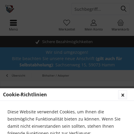
Menü
Merkzettel
Mein Konto
Warenkorb
Sichere Bezahlmöglichkeiten
Wir sind umgezogen!
Bitte beachten Sie unsere neue Anschrift
(gilt auch für
Selbstabholung)
: Sachsenweg 15, 59073 Hamm
Übersicht
Bithalter / Adapter
Cookie-Richtlinien
Diese Website verwendet Cookies, um Ihnen die
bestmögliche Funktionalität bieten zu können. Wenn Sie
damit nicht einverstanden sein sollten, stehen Ihnen
folgende Funktionen nicht zur Verfügung: