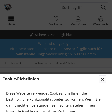
Menü
Merkzettel
Mein Konto
Warenkorb
Sichere Bezahlmöglichkeiten
Wir sind umgezogen!
Bitte beachten Sie unsere neue Anschrift
(gilt auch für
Selbstabholung)
: Sachsenweg 15, 59073 Hamm
Übersicht
Anhängerersatzteile und Zubehör
Cookie-Richtlinien
Diese Website verwendet Cookies, um Ihnen die
bestmögliche Funktionalität bieten zu können. Wenn Sie
damit nicht einverstanden sein sollten, stehen Ihnen
folgende Funktionen nicht zur Verfügung: