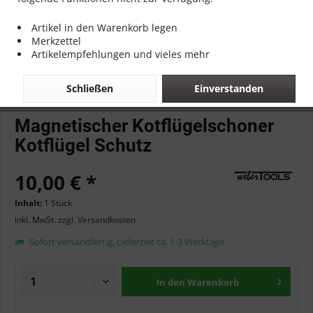
Artikel in den Warenkorb legen
Merkzettel
Artikelempfehlungen und vieles mehr
Schließen
Einverstanden
Magnetischer Kotflügelschoner
Kotflügel Schutz
10,00 € *
Inhalt:
1 Stück
inkl. MwSt.
zzgl. Versandkosten
Sofort versandfertig, Lieferzeit ca. 1-3 Werktage
In den
Warenkorb