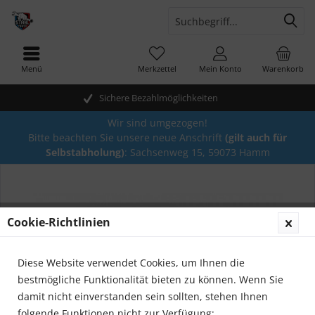
Menü
Merkzettel
Mein Konto
Warenkorb
Sichere Bezahlmöglichkeiten
Wir sind umgezogen!
Bitte beachten Sie unsere neue Anschrift
(gilt auch für
Selbstabholung)
: Sachsenweg 15, 59073 Hamm
Cookie-Richtlinien
Diese Website verwendet Cookies, um Ihnen die
bestmögliche Funktionalität bieten zu können. Wenn Sie
damit nicht einverstanden sein sollten, stehen Ihnen
folgende Funktionen nicht zur Verfügung: