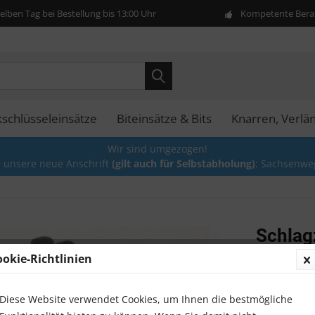
lben Tag bei Bestellung bis 13:00 Uhr
Kompetente Berat
kschlüsseleinsätze
Biteinsätze & Bits
Knarren, Verlä
Wir sind umgezogen!
e unsere neue Anschrift
(gilt auch für Selbstabholung)
: Sachsenwe
Schlag
36-tlg.
ookie-Richtlinien
18,00 
Diese Website verwendet Cookies, um Ihnen die bestmögliche
Inhalt:
1