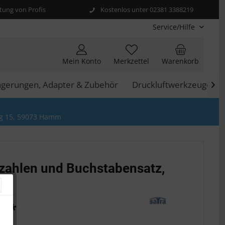
ung von Profis
Kostenlos unter 02381 3388219
Service/Hilfe
Mein Konto
Merkzettel
Warenkorb
ngerungen, Adapter & Zubehör
Druckluftwerkzeuge

g 15, 59073 Hamm
zahlen und Buchstabensatz,
€ *