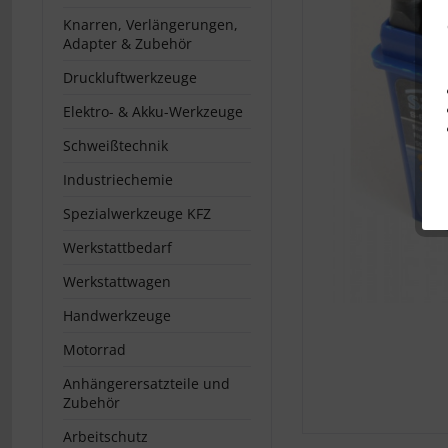
Knarren, Verlängerungen,
Adapter & Zubehör
Druckluftwerkzeuge
Elektro- & Akku-Werkzeuge
Schweißtechnik
Industriechemie
Spezialwerkzeuge KFZ
Werkstattbedarf
Werkstattwagen
Handwerkzeuge
Motorrad
Anhängerersatzteile und
Zubehör
Arbeitschutz