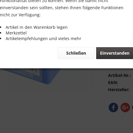
Funktionalität bieten zu können. Wenn Sie damit nicht
inkl. MwSt.
zzg
einverstanden sein sollten, stehen Ihnen folgende Funktionen
nicht zur Verfügung:
Sofort vers
Artikel in den Warenkorb legen
Merkzettel
Artikelempfehlungen und vieles mehr
Schließen
Einverstanden
Vergleic
Bewerte
Artikel-Nr.:
EAN:
Hersteller: