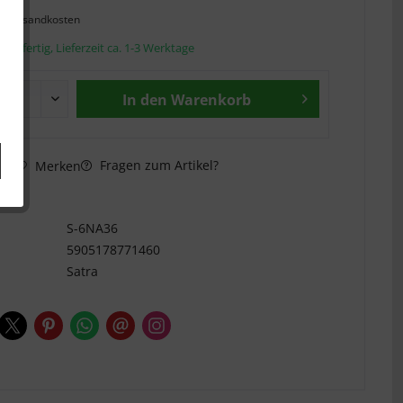
l. Versandkosten
andfertig, Lieferzeit ca. 1-3 Werktage
In den
Warenkorb
Fragen zum Artikel?
hen
Merken
n
S-6NA36
5905178771460
Satra