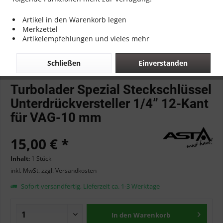
Artikel in den Warenkorb legen
Merkzettel
Artikelempfehlungen und vieles mehr
Schließen
Einverstanden
Turbolader Spezial Steckschlüssel
Unterdrückversteller 1/4” 12-Kant
für VAG-10 mm
15,00 € *
Inhalt:
1 Stück
inkl. MwSt.
zzgl. Versandkosten
Sofort versandfertig, Lieferzeit ca. 1-3 Werktage
In den
Warenkorb