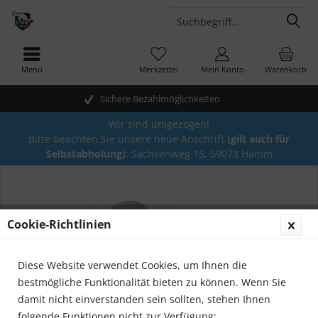
Menü
Merkzettel
Mein Konto
Warenkorb
Sichere Bezahlmöglichkeiten
Wir sind umgezogen!
Bitte beachten Sie unsere neue Anschrift
(gilt auch für
Selbstabholung)
: Sachsenweg 15, 59073 Hamm
Cookie-Richtlinien
Diese Website verwendet Cookies, um Ihnen die
bestmögliche Funktionalität bieten zu können. Wenn Sie
damit nicht einverstanden sein sollten, stehen Ihnen
folgende Funktionen nicht zur Verfügung: