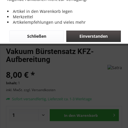
Artikel in den Warenkorb legen
Merkzettel
Artikelempfehlungen und vieles mehr
Schließen
Einverstanden
Vakuum Bürstensatz KFZ-
Aufbereitung
8,00 € *
Inhalt:
1
inkl. MwSt.
zzgl. Versandkosten
Sofort versandfertig, Lieferzeit ca. 1-3 Werktage
In den
Warenkorb