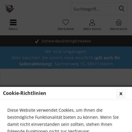
Menü
Merkzettel
Mein Konto
Warenkorb
Sichere Bezahlmöglichkeiten
Wir sind umgezogen!
Bitte beachten Sie unsere neue Anschrift
(gilt auch für
Selbstabholung)
: Sachsenweg 15, 59073 Hamm
Cookie-Richtlinien
Diese Website verwendet Cookies, um Ihnen die
bestmögliche Funktionalität bieten zu können. Wenn Sie
damit nicht einverstanden sein sollten, stehen Ihnen
folgende Funktionen nicht zur Verfügung: