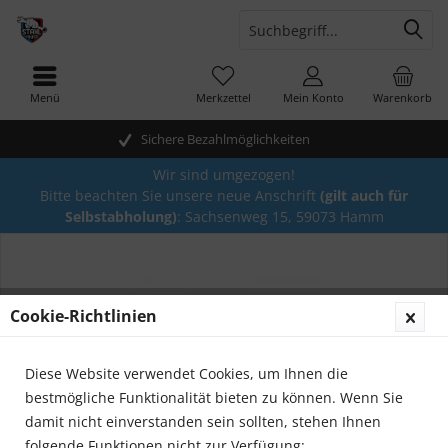
Menü
Merkzettel
Mein Konto
Warenkorb
Sichere Bezahlmöglichkeiten
Wir sind umgezogen!
Bitte beachten Sie unsere neue Anschrift
(gilt auch für
Selbstabholung)
: Sachsenweg 15, 59073 Hamm
Cookie-Richtlinien
Diese Website verwendet Cookies, um Ihnen die
bestmögliche Funktionalität bieten zu können. Wenn Sie
damit nicht einverstanden sein sollten, stehen Ihnen
folgende Funktionen nicht zur Verfügung: