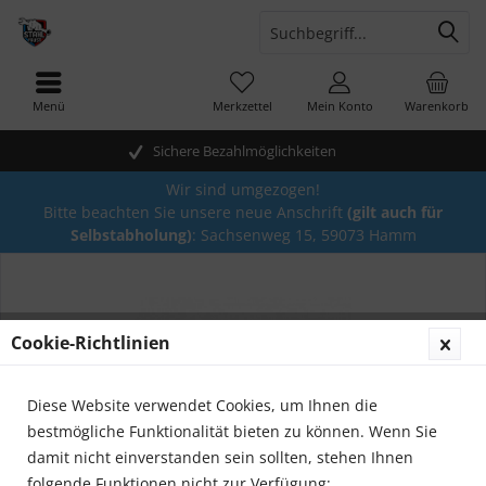
Menü
Merkzettel
Mein Konto
Warenkorb
Sichere Bezahlmöglichkeiten
Wir sind umgezogen!
Bitte beachten Sie unsere neue Anschrift
(gilt auch für
Selbstabholung)
: Sachsenweg 15, 59073 Hamm
Cookie-Richtlinien
Diese Website verwendet Cookies, um Ihnen die
bestmögliche Funktionalität bieten zu können. Wenn Sie
damit nicht einverstanden sein sollten, stehen Ihnen
folgende Funktionen nicht zur Verfügung: