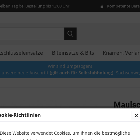
lben Tag bei Bestellung bis 13:00 Uhr
Kompetente Berat
kschlüsseleinsätze
Biteinsätze & Bits
Knarren, Verlä
Wir sind umgezogen!
e unsere neue Anschrift
(gilt auch für Selbstabholung)
: Sachsenwe
Maulsc
Maulsc
ookie-Richtlinien
5,00 €
Diese Website verwendet Cookies, um Ihnen die bestmögliche
Inhalt:
1 Stück