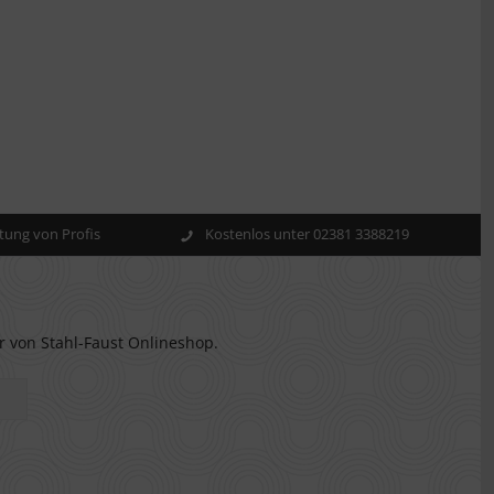
ung von Profis
Kostenlos unter 02381 3388219
r von Stahl-Faust Onlineshop.