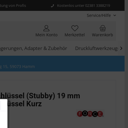
ung von Profis
Kostenlos unter 02381 3388219
Service/Hilfe
Mein Konto
Merkzettel
Warenkorb
ngerungen, Adapter & Zubehör
Druckluftwerkzeuge

g 15, 59073 Hamm
hlüssel (Stubby) 19 mm
hlüssel Kurz
 *