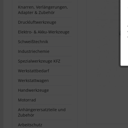
Knarren, Verlängerungen,
Adapter & Zubehör
Druckluftwerkzeuge
Elektro- & Akku-Werkzeuge
Schweißtechnik
Industriechemie
Spezialwerkzeuge KFZ
Werkstattbedarf
Werkstattwagen
Handwerkzeuge
Motorrad
Anhängerersatzteile und
Zubehör
Arbeitschutz