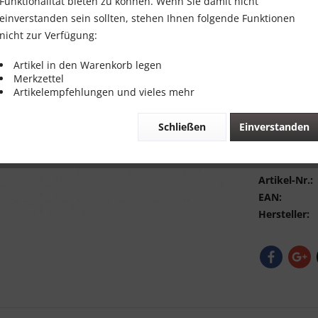
Funktionalität bieten zu können. Wenn Sie damit nicht
inkl. MwSt.
zzg
einverstanden sein sollten, stehen Ihnen folgende Funktionen
nicht zur Verfügung:
Sofort vers
Artikel in den Warenkorb legen
Merkzettel
Artikelempfehlungen und vieles mehr
Schließen
Einverstanden
Vergleic
Bewerte
Artikel-Nr.:
EAN:
Hersteller: