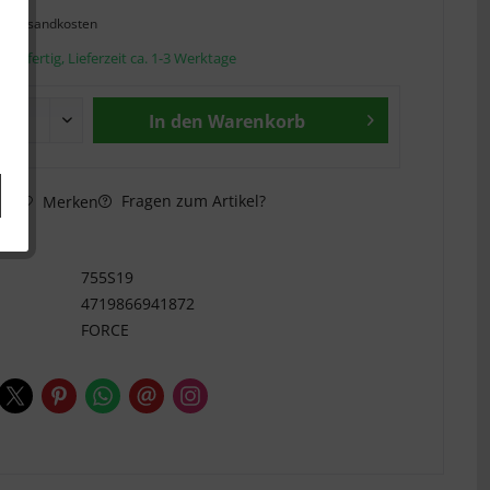
l. Versandkosten
andfertig, Lieferzeit ca. 1-3 Werktage
In den
Warenkorb
Fragen zum Artikel?
hen
Merken
n
755S19
4719866941872
FORCE