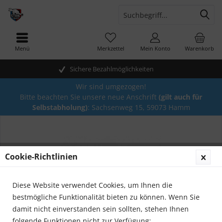
Menü
Merkzettel
Mein Konto
Warenkorb
Sichere Bezahlmöglichkeiten
Wir sind umgezogen!
Bitte beachten Sie unsere neue Anschrift
(gilt auch für
Selbstabholung)
: Sachsenweg 15, 59073 Hamm
Cookie-Richtlinien
Diese Website verwendet Cookies, um Ihnen die
bestmögliche Funktionalität bieten zu können. Wenn Sie
damit nicht einverstanden sein sollten, stehen Ihnen
folgende Funktionen nicht zur Verfügung: